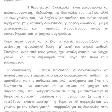
Η θεραπευτική διαδικασία είναι μακροχρόνια και
πολυπαραγοντική, δεδομένης της δυσκολίας του παιδιού, αλλά
και των γονέων του, να δεχθούν μια σύνδεση του αντικειμενικού
ευρήματος (π.χ ατοπική δερματίτιδα, γυροειδή αλωπεκία), με μη
αντικειμενικούς και ορατούς παραμέτρους, όπως τα
συναισθήματα και οι ψυχικές συγκρούσεις.
Παρά πολύ συχνά και οι ίδιοι οι γονείς παρουσιάζουν μια
αντίστοιχη ψυχολογική δομή μ΄ αυτή του μικρού ασθενή.
Συνήθως ένας από τους γονείς, έχει μεγάλη ανάγκη να ελέγχει
γενικά και αυτό δημιουργεί πολύ οργή στο παιδί τους
τουλάχιστον.
Η διασύνδεση μεταξύ παιδιάτρου ή δερματολόγου και
παιδοψυχίατρου επιτρέπει στο μικρό δερματολογικό ασθενή να
φροντίζεται για την ασθένεια του, ενώ ταυτόχρονα του δίνει την
δυνατότητα να κατανοεί και να επιλύει τις ψυχικές του
συγκρούσεις που καθρεπτίζονται σε αυτή, με αποτέλεσμα τη
θεαματική συνολική βελτίωση της υγείας του. Σε αυτή την
κατεύθυνση είναι απαραίτητη η θεραπευτική συμμαχία και των
γονέων με τον ειδικό γιατρό, σύμβουλο για τις δυσκολίες στην