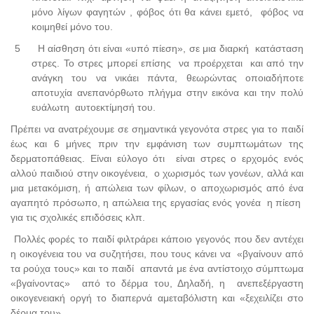
μόνο λίγων φαγητών , φόβος ότι θα κάνει εμετό, φόβος να
κοιμηθεί μόνο του.
5
Η αίσθηση ότι είναι «υπό πίεση», σε μια διαρκή κατάσταση
στρες. Το στρες μπορεί επίσης να προέρχεται και από την
ανάγκη του να νικάει πάντα, θεωρώντας οποιαδήποτε
αποτυχία ανεπανόρθωτο πλήγμα στην εικόνα και την πολύ
ευάλωτη αυτοεκτίμησή του.
Πρέπει να ανατρέχουμε σε σημαντικά γεγονότα στρες για το παιδί
έως και 6 μήνες πριν την εμφάνιση των συμπτωμάτων της
δερματοπάθειας. Είναι εύλογο ότι είναι στρες ο ερχομός ενός
αλλού παιδιού στην οικογένεια, ο χωρισμός των γονέων, αλλά και
μια μετακόμιση, ή απώλεια των φίλων, ο αποχωρισμός από ένα
αγαπητό πρόσωπο, η απώλεια της εργασίας ενός γονέα η πίεση
για τις σχολικές επιδόσεις κλπ.
Πολλές φορές το παιδί φιλτράρει κάποιο γεγονός που δεν αντέχει
η οικογένεια του να συζητήσει, που τους κάνει να «βγαίνουν από
τα ρούχα τους» και το παιδί απαντά με ένα αντίστοιχο σύμπτωμα
«βγαίνοντας» από το δέρμα του, Δηλαδή, η ανεπεξέργαστη
οικογενειακή οργή το διαπερνά αμεταβόλιστη και «ξεχειλίζει στο
δέρμα του».