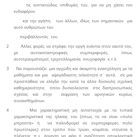
τις ενστικτώδεις επιθυμίες του, για να μη χάσει τον
ενδιαφέρον
και την αγάπη των άλλων, ιδίως των σημαντικών για
αυτό ανθρώπων του
περιβάλλοντός του.
2
Άλλες φορές να στρέφει την οργή ενάντια στον εαυτό του,
με αυτοκαταστροφικές συμπεριφορές, όπως
αυτοτραυματισμοί, τριχοτιλλομανία, ονυχοφαγία κ.τ.λ.
3
Να παρουσιάζει μια αγχώδη και άκαμπτη ενασχόληση με τα
μαθήματα και μια αψεγάδιαστη τελειότητα σ΄ αυτά, σε μια
προσπάθεια να ελέγξει την κατά τα άλλα δύσκολη σχολική
καθημερινότητα, όπου δυσκολεύεται στις διαπροσωπικές
σχέσεις και στην έκφραση των αρνητικών κυρίως
συναισθημάτων.
4
Μια χαρακτηριστική μη αντιστοιχία με τα τυπικά
χαρακτηριστικά της ηλικίας του (όπως το να είναι «πολύ
μπροστά» ή να παλινδρομεί σε συμπεριφορές πολύ
πρωτύτερες) στον τρόπο που τρώει, κοιμάται, ντύνεται ή
πλένεται: π.χ. άρνηση να φάει ή αναζήτηση αποκλειστικά