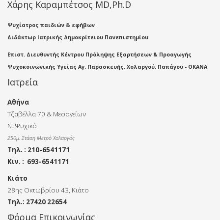
Χάρης Καραμπέτσος MD,Ph.D
Ψυχίατρος παιδιών & εφήβων
Διδάκτωρ Ιατρικής Δημοκρίτειου Πανεπιστημίου
Επιστ. Διευθυντής Κέντρου Πρόληψης Εξαρτήσεων &
Προαγωγής
Ψυχοκοινωνικής Υγείας Αγ. Παρασκευής, Χολαργού, Παπάγου - ΟΚΑΝΑ
Ιατρεία
Αθήνα
Τζαβέλλα 70 & Μεσογείων
Ν. Ψυχικό
250μ. Στάση Μετρό Χολαργός
Τηλ. : 210-6541171
Κιν. : 693-6541171
Κιάτο
28ης Οκτωβρίου 43, Κιάτο
Τηλ.: 27420 22654
Φόρμα Επικοινωνίας