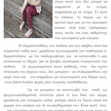
όπου αυτό που δεν μπορεί να
εκφραστεί με το στόμα,
εκφράζεται με το σώμα. Σε αυτό
το πλαίσιο, το δέρμα, ως το
φυσικό όριό μας με τον εξωτερικό
κόσμο, είναι ένας τηλέγραφος
προς αυτόν και ένας καθρέπτης
του εσωτερικού μας κόσμου.
Οι δερματοπάθειες του παιδιού και του εφήβου είναι ένα
σημαντικό πεδίο που χρειάζεται τη συνεργασία του παιδίατρου ή
δερματολόγου με τον παιδοψυχίατρο, για να κατανοηθεί τι μας
επικοινωνεί το δέρμα για τις βουβές εσωτερικές συγκρούσεις του
ασθενή. Οι ψυχοσωματικοί αυτοί ασθενείς, που δεν έχουν
επίγνωση του άγχους τους, δεν μπορούν να επεξεργασθούν την
οργή τους και την εκφράζουν με συμπτώματα στο δέρμα τους,
στην βάση πολλές φορές μίας ατομικής προδιάθεσης.
Για να μπορέσει να αναπτυχθεί ένα παιδί, ως
ψυχοσυναισθηματική οντότητα μέσα σ’ ένα δικό του σώμα,
χρειάζεται μια «επαρκώς καλή» μητέρα, ικανή να δώσει λόγια και
μορφή στις σκέψεις και τα συναισθηματικά του. Είναι αυτή που
του επιτρέπει να εκφράζει την αγάπη αλλά και την οργή προς το